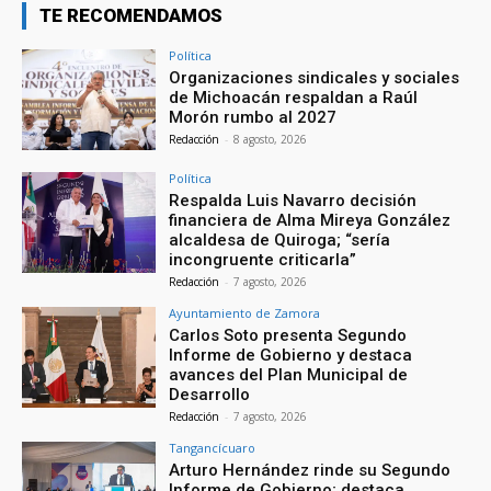
TE RECOMENDAMOS
Política
Organizaciones sindicales y sociales
de Michoacán respaldan a Raúl
Morón rumbo al 2027
Redacción
-
8 agosto, 2026
Política
Respalda Luis Navarro decisión
financiera de Alma Mireya González
alcaldesa de Quiroga; “sería
incongruente criticarla”
Redacción
-
7 agosto, 2026
Ayuntamiento de Zamora
Carlos Soto presenta Segundo
Informe de Gobierno y destaca
avances del Plan Municipal de
Desarrollo
Redacción
-
7 agosto, 2026
Tangancícuaro
Arturo Hernández rinde su Segundo
Informe de Gobierno; destaca