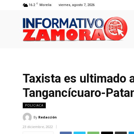
C
16.2
Morelia
viernes, agosto 7, 2026
Taxista es ultimado a
Tangancícuaro-Pat
POLICIACA
By
Redacción
23 diciembre, 2022