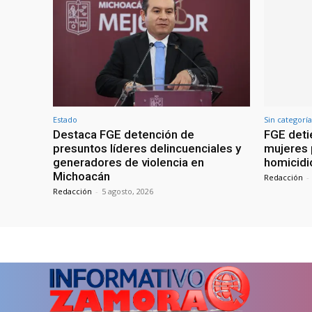
Estado
Sin categoría
Destaca FGE detención de
FGE deti
presuntos líderes delincuenciales y
mujeres 
generadores de violencia en
homicidi
Michoacán
Redacción
-
Redacción
-
5 agosto, 2026