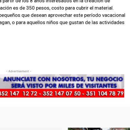
 a partir de los 8 años interesados en la creación de
ción es de 350 pesos, costo para cubrir el material.
s pequeños que desean aprovechar este período vacacional
hagan, o para aquellos niños que gustan de las actividades
- Advertisement -