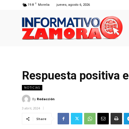
C
19.8
Morelia
jueves, agosto 6, 2026
Respuesta positiva e
NOTICIAS
By
Redacción
3 abril, 2024
Share