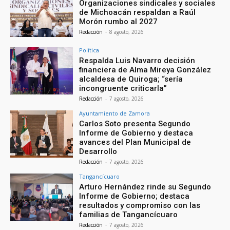
Organizaciones sindicales y sociales
de Michoacán respaldan a Raúl
Morón rumbo al 2027
Redacción
-
8 agosto, 2026
Política
Respalda Luis Navarro decisión
financiera de Alma Mireya González
alcaldesa de Quiroga; “sería
incongruente criticarla”
Redacción
-
7 agosto, 2026
Ayuntamiento de Zamora
Carlos Soto presenta Segundo
Informe de Gobierno y destaca
avances del Plan Municipal de
Desarrollo
Redacción
-
7 agosto, 2026
Tangancícuaro
Arturo Hernández rinde su Segundo
Informe de Gobierno; destaca
resultados y compromiso con las
familias de Tangancícuaro
Redacción
-
7 agosto, 2026