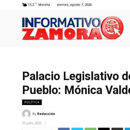
C
15.2
Morelia
viernes, agosto 7, 2026
Palacio Legislativo 
Pueblo: Mónica Vald
POLÍTICA
By
Redacción
10 julio, 2022