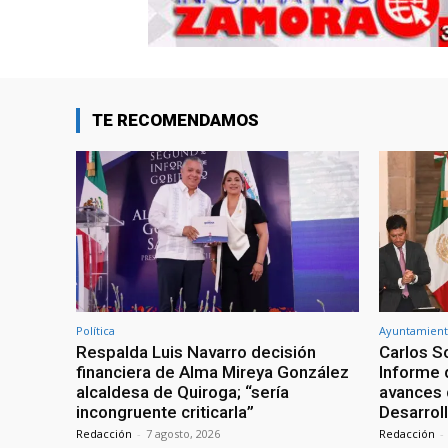
TE RECOMENDAMOS
Política
Ayuntamient
Respalda Luis Navarro decisión
Carlos S
financiera de Alma Mireya González
Informe 
alcaldesa de Quiroga; “sería
avances 
incongruente criticarla”
Desarrol
Redacción
-
7 agosto, 2026
Redacción
-