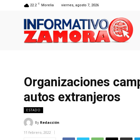
C
22.2
Morelia
viernes, agosto 7, 2026
Organizaciones camp
autos extranjeros
ESTADO
By
Redacción
11 febrero, 2022