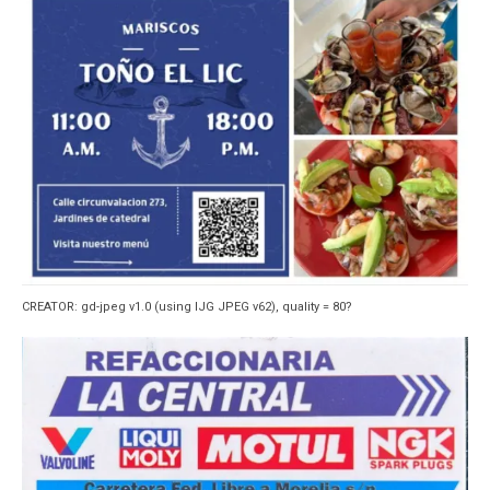
CREATOR: gd-jpeg v1.0 (using IJG JPEG v62), quality = 80?