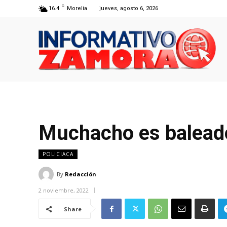
C
16.4
Morelia
jueves, agosto 6, 2026
Muchacho es baleado
POLICIACA
By
Redacción
2 noviembre, 2022
Share