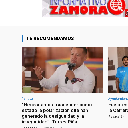
TE RECOMENDAMOS
Política
Ayuntamient
“Necesitamos trascender como
Fue prese
estado la polarización que han
la Carre
generado la desigualdad y la
Redacción
-
inseguridad”: Torres Piña
Redacción
-
7 agosto, 2026