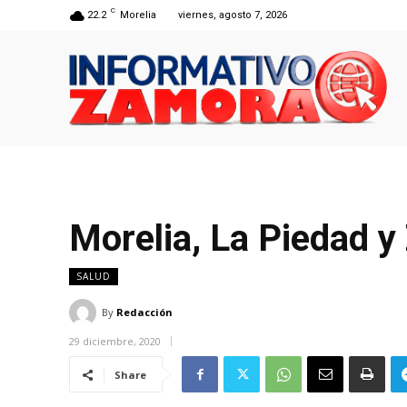
C
22.2
Morelia
viernes, agosto 7, 2026
Morelia, La Piedad y
SALUD
By
Redacción
29 diciembre, 2020
Share