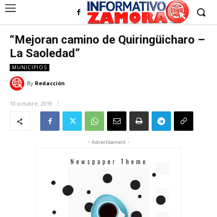
“Mejoran camino de Quiringüicharo –
La Saoledad”
MUNICIPIOS
By
Redacción
10 octubre, 2019
- Advertisement -