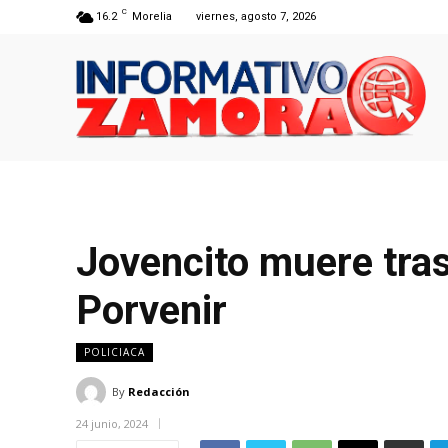
C
16.2
Morelia
viernes, agosto 7, 2026
Jovencito muere tras
Porvenir
POLICIACA
By
Redacción
24 junio, 2024