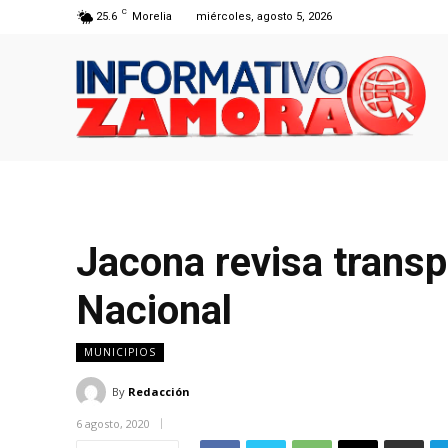
C
25.6
Morelia
miércoles, agosto 5, 2026
Jacona revisa transp
Nacional
MUNICIPIOS
By
Redacción
6 agosto, 2020