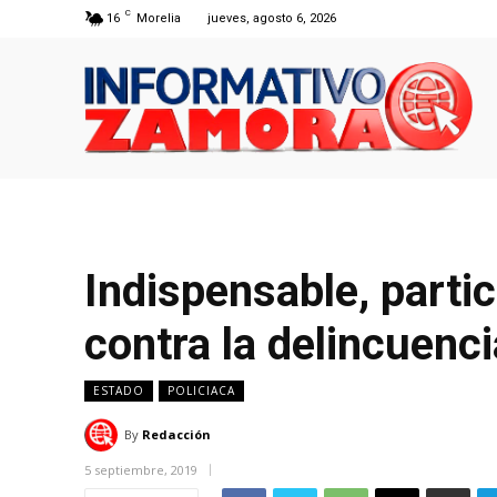
C
16
Morelia
jueves, agosto 6, 2026
Indispensable, parti
contra la delincuenci
ESTADO
POLICIACA
By
Redacción
5 septiembre, 2019