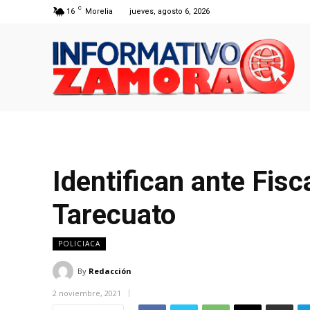
C
16
Morelia
jueves, agosto 6, 2026
Identifican ante Fisc
Tarecuato
POLICIACA
By
Redacción
2 noviembre, 2021