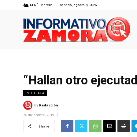
C
14.6
Morelia
sábado, agosto 8, 2026
“Hallan otro ejecuta
POLICIACA
By
Redacción
26 diciembre, 2019
Share