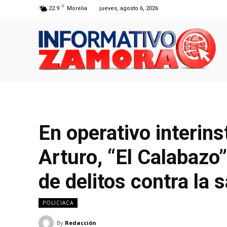
C
22.9
Morelia
jueves, agosto 6, 2026
En operativo interins
Arturo, “El Calabazo”
de delitos contra la 
POLICIACA
By
Redacción