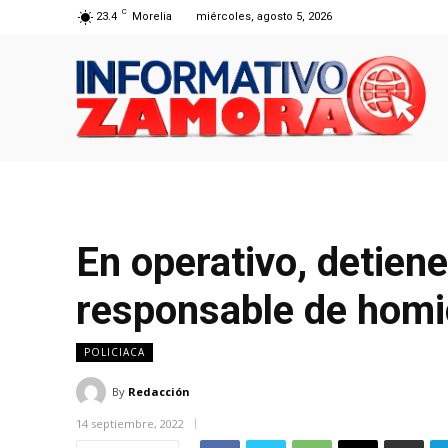
C
23.4
Morelia
miércoles, agosto 5, 2026
En operativo, detien
responsable de homi
POLICIACA
By
Redacción
14 septiembre, 2022