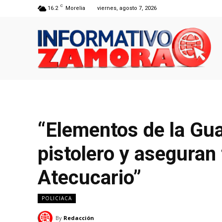
C
16.2
Morelia
viernes, agosto 7, 2026
“Elementos de la Gua
pistolero y aseguran
Atecucario”
POLICIACA
By
Redacción