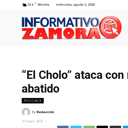
C
25.6
Morelia
miércoles, agosto 5, 2026
“El Cholo” ataca con
abatido
POLICIACA
By
Redacción
10 mayo, 2022