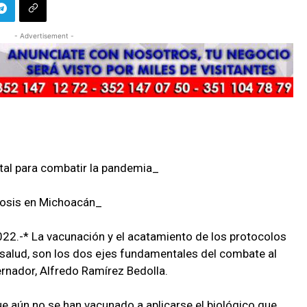
- Advertisement -
tal para combatir la pandemia_
dosis en Michoacán_
022.-* La vacunación y el acatamiento de los protocolos
e salud, son los dos ejes fundamentales del combate al
nador, Alfredo Ramírez Bedolla.
ue aún no se han vacunado a aplicarse el biológico que