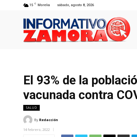
C
15
Morelia
sábado, agosto 8, 2026
El 93% de la poblaci
vacunada contra CO
SALUD
By
Redacción
14 febrero, 2022