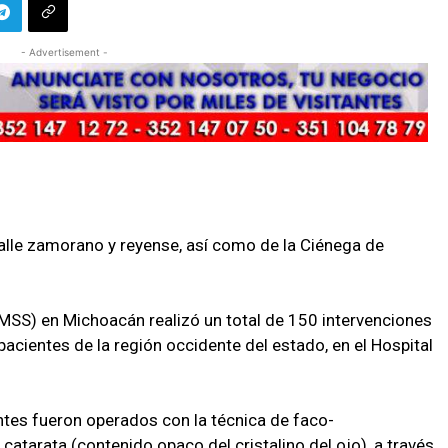
- Advertisement -
valle zamorano y reyense, así como de la Ciénega de
(IMSS) en Michoacán realizó un total de 150 intervenciones
pacientes de la región occidente del estado, en el Hospital
ntes fueron operados con la técnica de faco-
 catarata (contenido opaco del cristalino del ojo), a través