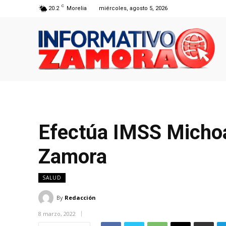
C
20.2
Morelia
miércoles, agosto 5, 2026
Efectúa IMSS Michoa
Zamora
SALUD
By
Redacción
8 marzo, 2022