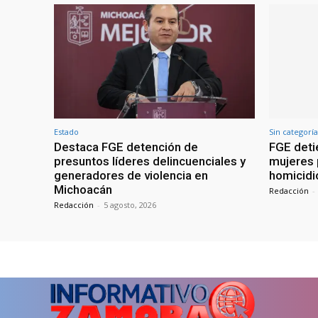
Estado
Sin categoría
Destaca FGE detención de
FGE deti
presuntos líderes delincuenciales y
mujeres 
generadores de violencia en
homicidi
Michoacán
Redacción
-
Redacción
-
5 agosto, 2026