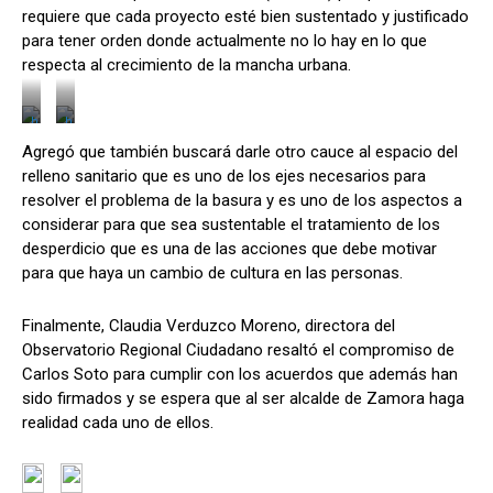
e
requiere que cada proyecto esté bien sustentado y justificado
.
para tener orden donde actualmente no lo hay en lo que
c
o
respecta al crecimiento de la mancha urbana.
m
/
h
h
t
t
Agregó que también buscará darle otro cauce al espacio del
t
t
p
p
relleno sanitario que es uno de los ejes necesarios para
s
s
:
:
resolver el problema de la basura y es uno de los aspectos a
/
/
considerar para que sea sustentable el tratamiento de los
/
/
w
w
desperdicio que es una de las acciones que debe motivar
w
w
w
w
para que haya un cambio de cultura en las personas.
.
.
f
f
a
a
c
c
Finalmente, Claudia Verduzco Moreno, directora del
e
e
Observatorio Regional Ciudadano resaltó el compromiso de
b
b
o
o
Carlos Soto para cumplir con los acuerdos que además han
o
o
k
k
sido firmados y se espera que al ser alcalde de Zamora haga
.
.
realidad cada uno de ellos.
c
c
o
o
m
m
/
/
K
f