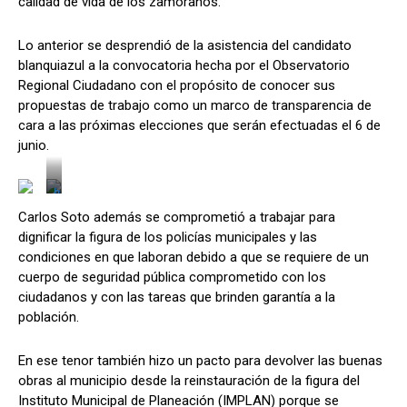
calidad de vida de los zamoranos.
Lo anterior se desprendió de la asistencia del candidato
blanquiazul a la convocatoria hecha por el Observatorio
Regional Ciudadano con el propósito de conocer sus
propuestas de trabajo como un marco de transparencia de
cara a las próximas elecciones que serán efectuadas el 6 de
junio.
h
t
Carlos Soto además se comprometió a trabajar para
t
p
dignificar la figura de los policías municipales y las
:
/
condiciones en que laboran debido a que se requiere de un
/
cuerpo de seguridad pública comprometido con los
c
o
ciudadanos y con las tareas que brinden garantía a la
s
m
población.
e
t
i
c
En ese tenor también hizo un pacto para devolver las buenas
o
obras al municipio desde la reinstauración de la figura del
s
z
Instituto Municipal de Planeación (IMPLAN) porque se
o