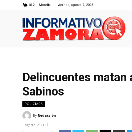
C
15.2
Morelia
viernes, agosto 7, 2026
Delincuentes matan a
Sabinos
POLICIACA
By
Redacción
6 agosto, 2021