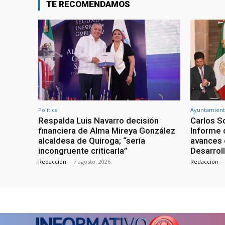
TE RECOMENDAMOS
Política
Ayuntamient
Respalda Luis Navarro decisión
Carlos S
financiera de Alma Mireya González
Informe 
alcaldesa de Quiroga; “sería
avances 
incongruente criticarla”
Desarrol
Redacción
-
7 agosto, 2026
Redacción
-