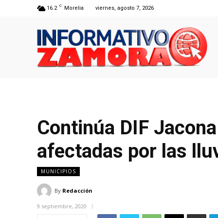
C
16.2
Morelia
viernes, agosto 7, 2026
Continúa DIF Jacona a
afectadas por las llu
MUNICIPIOS
By
Redacción
9 septiembre, 2020