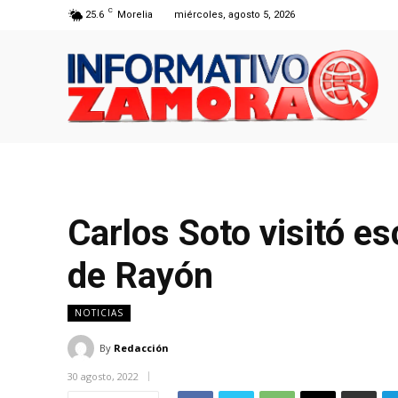
C
25.6
Morelia
miércoles, agosto 5, 2026
Carlos Soto visitó e
de Rayón
NOTICIAS
By
Redacción
30 agosto, 2022