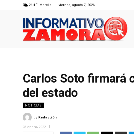
C
24.4
Morelia
viernes, agosto 7, 2026
Carlos Soto firmará
del estado
NOTICIAS
By
Redacción
28 enero, 2022