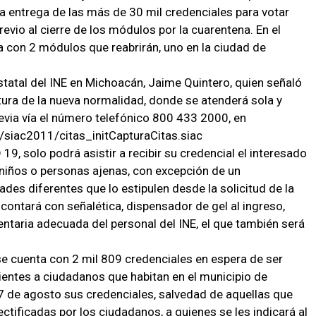
 la entrega de las más de 30 mil credenciales para votar
evio al cierre de los módulos por la cuarentena. En el
a con 2 módulos que reabrirán, uno en la ciudad de
 estatal del INE en Michoacán, Jaime Quintero, quien señaló
tura de la nueva normalidad, donde se atenderá sola y
revia vía el número telefónico 800 433 2000, en
x/siac2011/citas_initCapturaCitas.siac
9, solo podrá asistir a recibir su credencial el interesado
 niños o personas ajenas, con excepción de un
s diferentes que lo estipulen desde la solicitud de la
 contará con señalética, dispensador de gel al ingreso,
taria adecuada del personal del INE, el que también será
 se cuenta con 2 mil 809 credenciales en espera de ser
entes a ciudadanos que habitan en el municipio de
17 de agosto sus credenciales, salvedad de aquellas que
ctificadas por los ciudadanos, a quienes se les indicará al