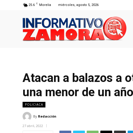
C
25.6
Morelia
miércoles, agosto 5, 2026
Atacan a balazos a ot
una menor de un añ
POLICIACA
By
Redacción
27 abril, 2022