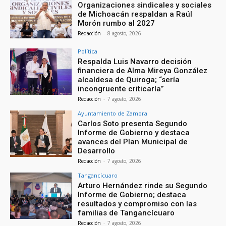
Organizaciones sindicales y sociales
de Michoacán respaldan a Raúl
Morón rumbo al 2027
Redacción
-
8 agosto, 2026
Política
Respalda Luis Navarro decisión
financiera de Alma Mireya González
alcaldesa de Quiroga; “sería
incongruente criticarla”
Redacción
-
7 agosto, 2026
Ayuntamiento de Zamora
Carlos Soto presenta Segundo
Informe de Gobierno y destaca
avances del Plan Municipal de
Desarrollo
Redacción
-
7 agosto, 2026
Tangancícuaro
Arturo Hernández rinde su Segundo
Informe de Gobierno; destaca
resultados y compromiso con las
familias de Tangancícuaro
Redacción
-
7 agosto, 2026