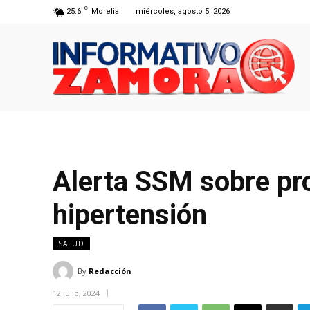
C
25.6
Morelia
miércoles, agosto 5, 2026
Alerta SSM sobre pr
hipertensión
SALUD
By
Redacción
12 julio, 2024