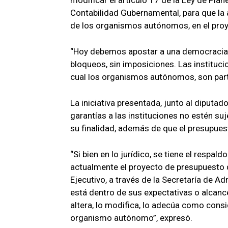
modificar el artículo 17 de la Ley de Pla
Contabilidad Gubernamental, para que la a
de los organismos autónomos, en el pro
“Hoy debemos apostar a una democracia 
bloqueos, sin imposiciones. Las institucio
cual los organismos autónomos, son part
La iniciativa presentada, junto al diputa
garantías a las instituciones no estén su
su finalidad, además de que el presupue
“Si bien en lo jurídico, se tiene el respal
actualmente el proyecto de presupuesto q
Ejecutivo, a través de la Secretaría de Adm
está dentro de sus expectativas o alcance
altera, lo modifica, lo adecúa como consi
organismo autónomo”, expresó.