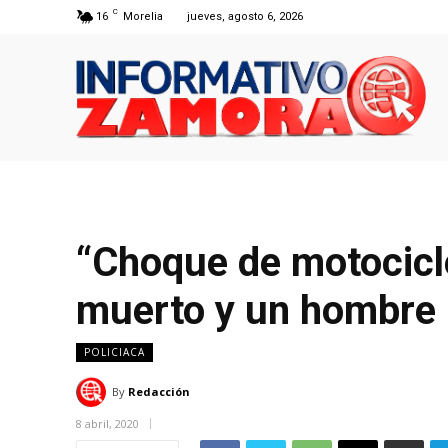
C
16
Morelia
jueves, agosto 6, 2026
“Choque de motocicl
muerto y un hombre 
POLICIACA
By
Redacción
8 abril, 2020