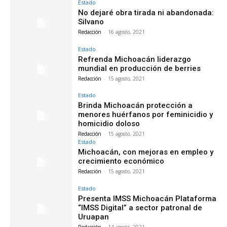
Estado
No dejaré obra tirada ni abandonada:
Silvano
Redacción
-
16 agosto, 2021
Estado
Refrenda Michoacán liderazgo
mundial en producción de berries
Redacción
-
15 agosto, 2021
Estado
Brinda Michoacán protección a
menores huérfanos por feminicidio y
homicidio doloso
Redacción
-
15 agosto, 2021
Estado
Michoacán, con mejoras en empleo y
crecimiento económico
Redacción
-
15 agosto, 2021
Estado
Presenta IMSS Michoacán Plataforma
“IMSS Digital” a sector patronal de
Uruapan
Redacción
-
14 agosto, 2021