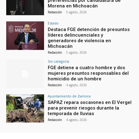
preferencias por candidatura de
Morena en Michoacán
Redacción
-
5 agosto, 2026
Estado
Destaca FGE detención de presuntos
líderes delincuenciales y
generadores de violencia en
Michoacán
Redacción
-
5 agosto, 2026
Sin categoría
FGE detiene a cuatro hombre y dos
mujeres presuntos responsables del
homicidio de un hombre
Redacción
-
4 agosto, 2026
Ayuntamiento de Zamora
SAPAZ repara socavones en El Vergel
para prevenir riesgos durante la
temporada de lluvias
Redacción
-
4 agosto, 2026