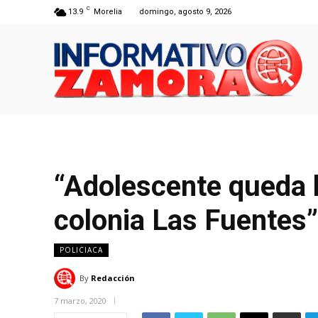
C
13.9
Morelia
domingo, agosto 9, 2026
“Adolescente queda h
colonia Las Fuentes”
POLICIACA
By
Redacción
7 marzo, 2020